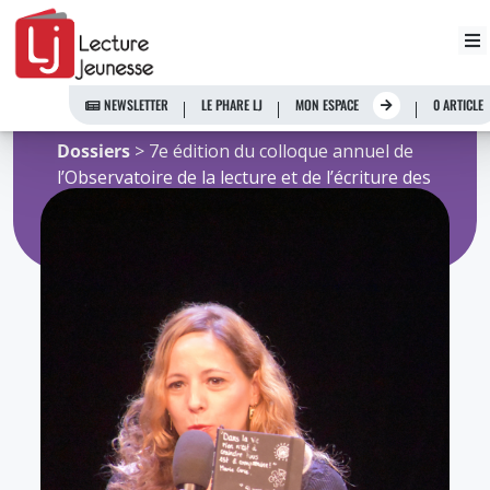
Aller
youpa
au
contenu
NEWSLETTER
LE PHARE LJ
MON ESPACE
0 ARTICLE
Accueil
>
Ressources de l'Observatoire
>
Dossiers
> 7e édition du colloque annuel de
l’Observatoire de la lecture et de l’écriture des
adolescents – Les adolescents et leurs
pratiques de l’écriture au XXIème siècle :
nouveaux pouvoirs de l’écriture ?