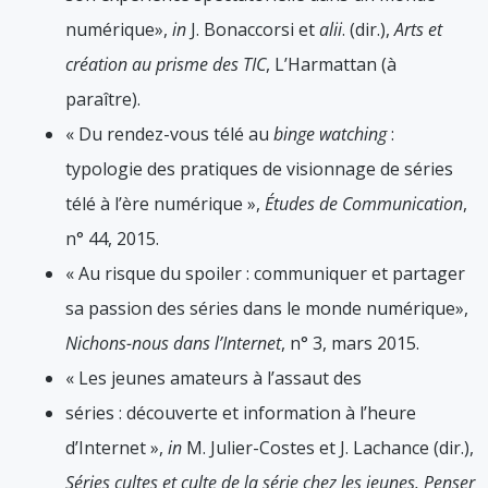
numérique»,
in
J. Bonaccorsi et
alii
. (dir.),
Arts et
création au prisme des TIC
, L’Harmattan (à
paraître).
« Du rendez-vous télé au
binge watching
:
typologie des pratiques de visionnage de séries
télé à l’ère numérique »,
Études de Communication
,
n° 44, 2015.
« Au risque du spoiler : communiquer et partager
sa passion des séries dans le monde numérique»,
Nichons-nous dans l’Internet
, n° 3, mars 2015.
« Les jeunes amateurs à l’assaut des
séries : découverte et information à l’heure
d’Internet »,
in
M. Julier-Costes et J. Lachance (dir.),
Séries cultes et culte de la série chez les jeunes. Penser