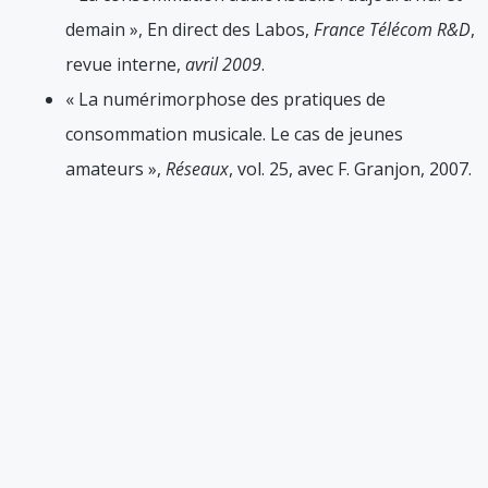
demain », En direct des Labos,
France Télécom R&D
,
revue interne,
avril 2009
.
« La numérimorphose des pratiques de
consommation musicale. Le cas de jeunes
amateurs »,
Réseaux
, vol. 25, avec F. Granjon, 2007.
Clément Combes
Sociologue et enseignant à l’université de Grenoble, son
travail porte principalement sur les pratiques musicales
et audiovisuelles, en particulier au prisme du numérique.
Il a soutenu en 2013 une thèse de doctorat intitulée « La
pratique des séries télévisées : une sociologie de
l’activité spectatorielle » (Ecole des Mines de Paris).