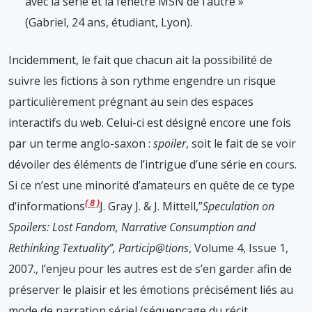
avec la série et la fenêtre MSN de l’autre »
(Gabriel, 24 ans, étudiant, Lyon).
Incidemment, le fait que chacun ait la possibilité de
suivre les fictions à son rythme engendre un risque
particulièrement prégnant au sein des espaces
interactifs du web. Celui-ci est désigné encore une fois
par un terme anglo-saxon :
spoiler
, soit le fait de se voir
dévoiler des éléments de l’intrigue d’une série en cours.
Si ce n’est une minorité d’amateurs en quête de ce type
8
d’informations
J. Gray J. & J. Mittell,”
Speculation on
Spoilers: Lost Fandom, Narrative Consumption and
Rethinking Textuality”, Particip@tions
, Volume 4, Issue 1,
2007.
, l’enjeu pour les autres est de s’en garder afin de
préserver le plaisir et les émotions précisément liés au
mode de narration sériel (séquençage du récit,