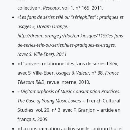
collective »,
Réseaux
, vol. 1, n° 165, 2011.
«Les fans de séries télé ou “sériephiles” : pratiques et
usages », Dream Orange,
http://dream.orange.fr/doc/en-kiosque/119/les-fans-
de-series-tele-ou-seriephiles-pratiques-et-usages
,
(avec S. Ville-Eber), 2011
.
« L’univers relationnel des fans de séries télé»,
avec S. Ville-Eber,
Usages & Valeur
, n° 38,
France
Télécom R&D
, revue interne, 2010.
« Digitamorphosis of Music Consumption Practices.
The Case of Young Music Lovers »
, French Cultural
Studies, vol. 20, n° 3, avec F. Granjon – article en
français, 2009.
« La consommation audiovisuelle : aujourd’hui et