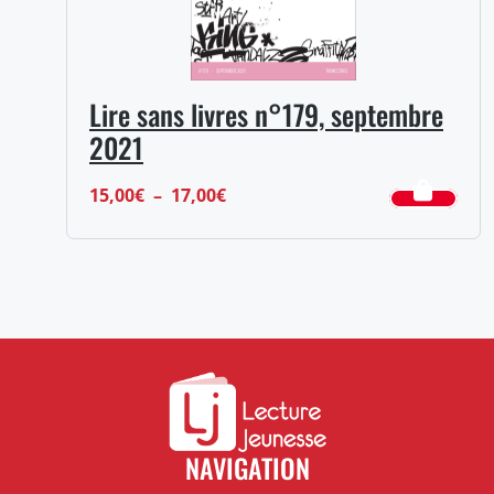
Lire sans livres n°179, septembre
2021
Plage
15,00
€
–
17,00
€
de
prix :
15,00€
à
17,00€
NAVIGATION