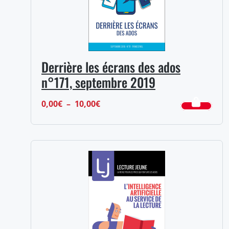
Derrière les écrans des ados
n°171, septembre 2019
Plage
0,00
€
–
10,00
€
de
prix :
0,00€
à
10,00€