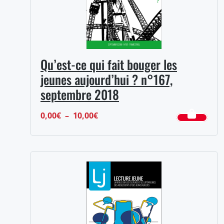
Qu’est-ce qui fait bouger les
jeunes aujourd’hui ? n°167,
septembre 2018
Plage
0,00
€
–
10,00
€
de
prix :
0,00€
à
10,00€