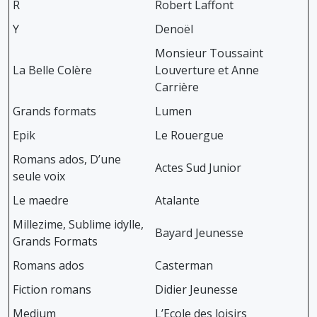
R
Robert Laffont
Y
Denoël
Monsieur Toussaint
La Belle Colère
Louverture et Anne
Carrière
Grands formats
Lumen
Epik
Le Rouergue
Romans ados, D’une
Actes Sud Junior
seule voix
Le maedre
Atalante
Millezime, Sublime idylle,
Bayard Jeunesse
Grands Formats
Romans ados
Casterman
Fiction romans
Didier Jeunesse
Medium
L’Ecole des loisirs