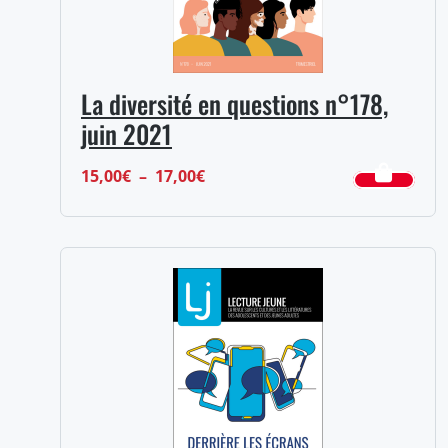
La diversité en questions n°178,
juin 2021
Plage
15,00
€
–
17,00
€
de
prix :
15,00€
à
17,00€