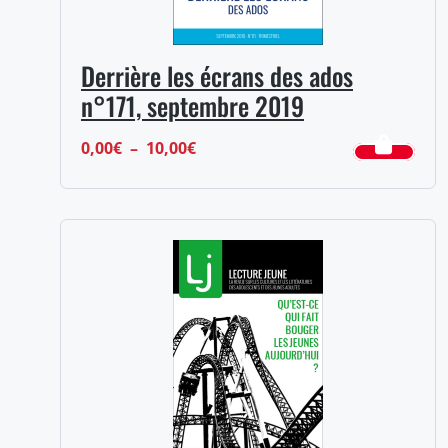
Derrière les écrans des ados
n°171, septembre 2019
Plage
0,00
€
–
10,00
€
de
prix :
0,00€
à
10,00€