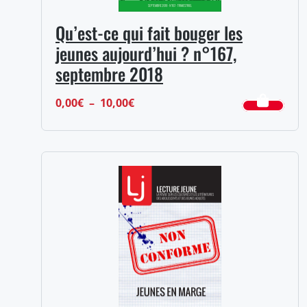
Qu’est-ce qui fait bouger les
jeunes aujourd’hui ? n°167,
septembre 2018
Plage
0,00
€
–
10,00
€
de
prix :
0,00€
à
10,00€