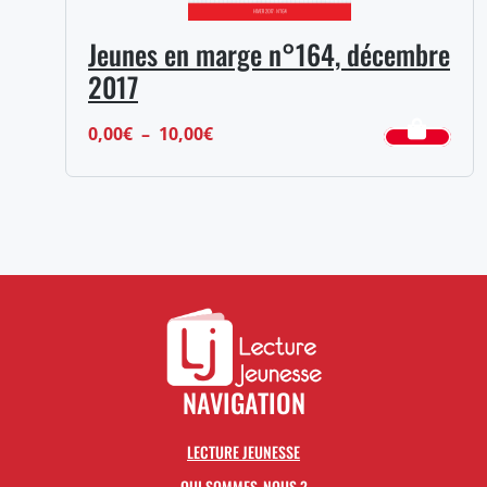
Jeunes en marge n°164, décembre
2017
Plage
0,00
€
–
10,00
€
de
prix :
0,00€
à
10,00€
NAVIGATION
LECTURE JEUNESSE
QUI SOMMES-NOUS ?