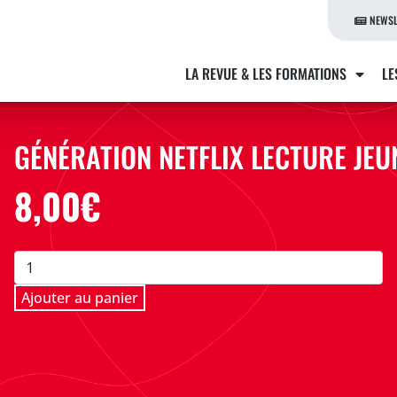
NEWSL
LA REVUE & LES FORMATIONS
LE
GÉNÉRATION NETFLIX LECTURE JEU
8,00
€
quantité
de
Ajouter au panier
Génération
Netflix
Lecture
Jeune
Hors-