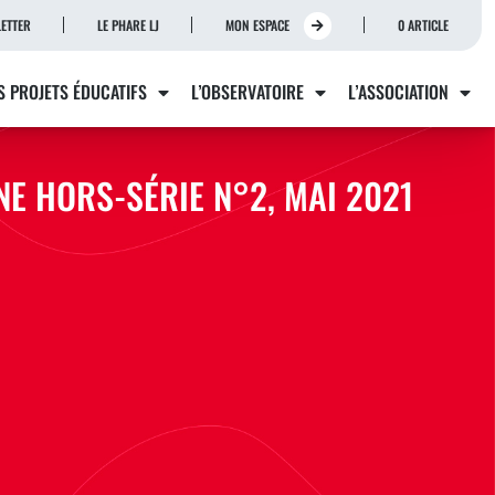
ETTER
LE PHARE LJ
MON ESPACE
0 ARTICLE
S PROJETS ÉDUCATIFS
L’OBSERVATOIRE
L’ASSOCIATION
NE HORS-SÉRIE N°2, MAI 2021