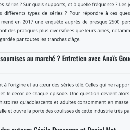
es séries ? Sur quels supports, et à quelle fréquence ? Les 
ils différents types de séries ? Pour répondre à ces ques
 mené en 2017 une enquête auprès de presque 2500 pers
ont des pratiques plus diversifiées que leurs aînés, notamm
gardée par toutes les tranches d’âge.
es soumises au marché ? Entretien avec Anaïs G
à l’origine et au cœur des séries télé. Celles qui ne rapport
et le décor de chaque épisode. Une question devient alors 
s histoires qu’adolescents et adultes consomment en mass
le et ouvre la porte des coulisses de cette industrie très par
n des auteurs Cécile Duquenne et Daniel Mat