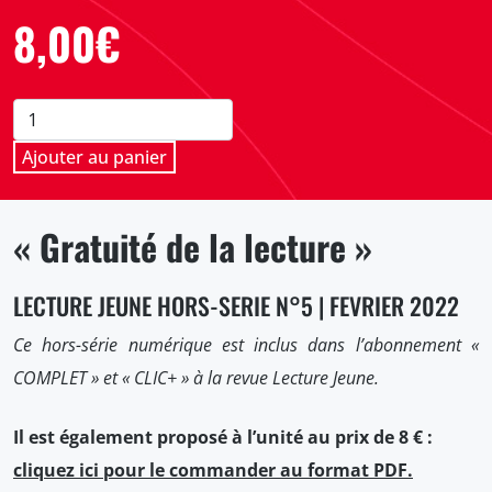
8,00
€
quantité
de
Ajouter au panier
Gratuité
de
la
« Gratuité de la lecture »
lecture
Lecture
Jeune
LECTURE JEUNE HORS-SERIE N°5 | FEVRIER 2022
Hors-
Ce hors-série numérique est inclus dans l’abonnement «
série
n°5,
COMPLET » et « CLIC+ » à la revue Lecture Jeune.
février
2022
Il est également proposé à l’unité au prix de 8 € :
cliquez ici pour le commander au format PDF.