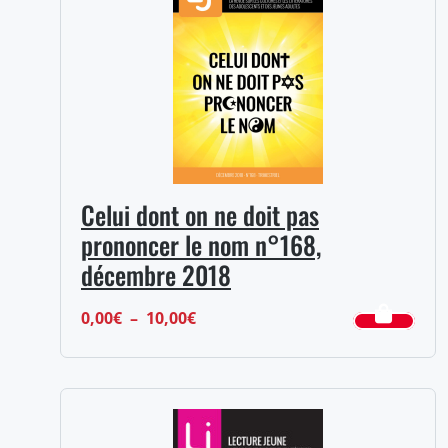
10,00€
Celui dont on ne doit pas
prononcer le nom n°168,
décembre 2018
Plage
0,00
€
–
10,00
€
de
prix :
0,00€
à