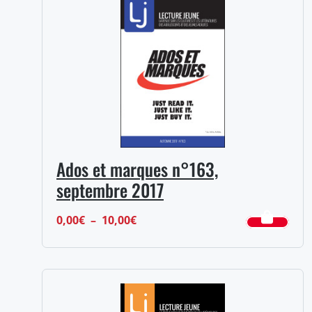
à
17,00€
Ados et marques n°163,
septembre 2017
Plage
0,00
€
–
10,00
€
de
prix :
0,00€
à