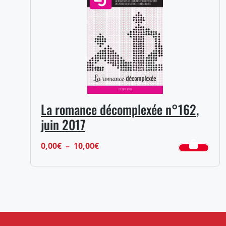
10,00€
La romance décomplexée n°162,
juin 2017
Plage
0,00
€
–
10,00
€
de
prix :
0,00€
à