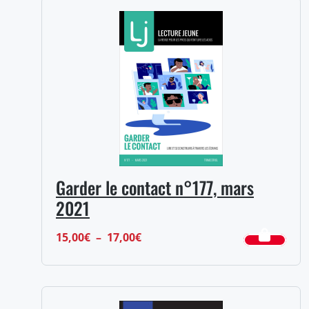
Garder le contact n°177, mars
2021
Plage
15,00
€
–
17,00
€
de
prix :
15,00€