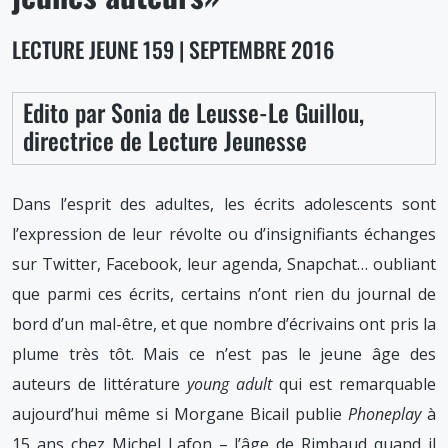
auteurs
n°159,
LECTURE JEUNE 159 | SEPTEMBRE 2016
Septembre
2016
Edito par Sonia de Leusse-Le Guillou,
directrice de Lecture Jeunesse
Dans l’esprit des adultes, les écrits adolescents sont
l’expression de leur révolte ou d’insignifiants échanges
sur Twitter, Facebook, leur agenda, Snapchat… oubliant
que parmi ces écrits, certains n’ont rien du journal de
bord d’un mal-être, et que nombre d’écrivains ont pris la
plume très tôt. Mais ce n’est pas le jeune âge des
auteurs de littérature
young adult
qui est remarquable
aujourd’hui même si Morgane Bicail publie
Phoneplay
à
15 ans chez Michel Lafon – l’âge de Rimbaud quand il