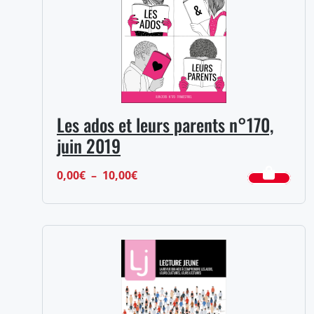
Les ados et leurs parents n°170,
juin 2019
Plage
0,00
€
–
10,00
€
de
prix :
0,00€
à
10,00€