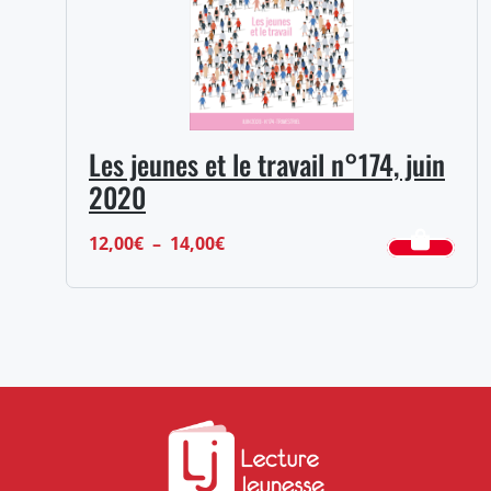
Les jeunes et le travail n°174, juin
2020
Plage
12,00
€
–
14,00
€
de
prix :
12,00€
à
14,00€