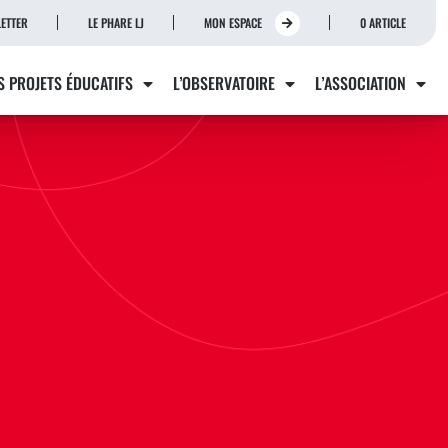
ETTER
LE PHARE LJ
MON ESPACE
0 ARTICLE
S PROJETS ÉDUCATIFS
L’OBSERVATOIRE
L’ASSOCIATION