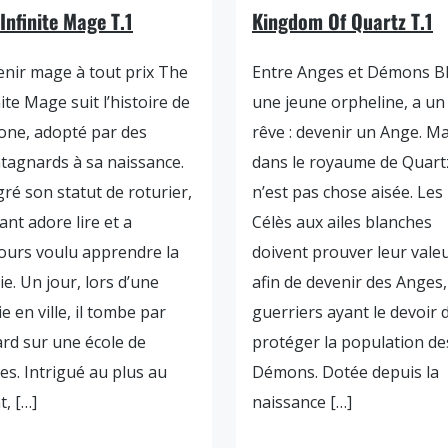
Infinite Mage T.1
Kingdom Of Quartz T.1
nir mage à tout prix The
Entre Anges et Démons Bl
nite Mage suit l’histoire de
une jeune orpheline, a un
one, adopté par des
rêve : devenir un Ange. Ma
agnards à sa naissance.
dans le royaume de Quartz
ré son statut de roturier,
n’est pas chose aisée. Les
fant adore lire et a
Célès aux ailes blanches
ours voulu apprendre la
doivent prouver leur vale
e. Un jour, lors d’une
afin de devenir des Anges,
ie en ville, il tombe par
guerriers ayant le devoir 
rd sur une école de
protéger la population de
s. Intrigué au plus au
Démons. Dotée depuis la
t, […]
naissance […]