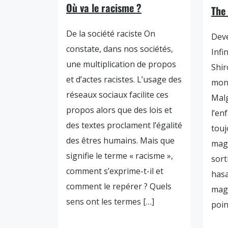
Où va le racisme ?
The 
De la société raciste On
Deve
constate, dans nos sociétés,
Infi
une multiplication de propos
Shir
et d’actes racistes. L’usage des
mont
réseaux sociaux facilite ces
Malg
propos alors que des lois et
l’en
des textes proclament l’égalité
touj
des êtres humains. Mais que
magi
signifie le terme « racisme »,
sort
comment s’exprime-t-il et
hasa
comment le repérer ? Quels
mage
sens ont les termes […]
poin