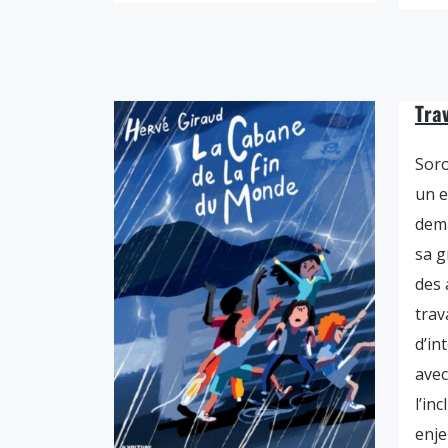
Tra
Soro
un e
dema
sa g
des 
trav
d’in
avec
l’inc
enje