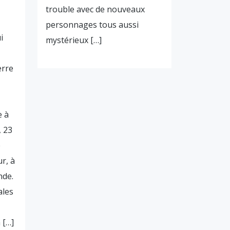
trouble avec de nouveaux
personnages tous aussi
i
mystérieux […]
erre
e à
, 23
e
ur, à
nde.
ales
 […]