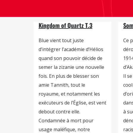
Kingdom of Quartz T.3
Som
Blue vient tout juste
Ce p
d’intégrer l’académie d’Hélios
déro
quand son pouvoir décide de
1914
semer la zizanie une nouvelle
d’Ak
fois. En plus de blesser son
Il s
amie Tannith, tout le
cool
royaume, et notamment les
d’or
exécuteurs de l’Église, est vent
dans
debout contre elle.
à su
Condamnée à mort pour
déno
usage maléfique, notre
raci