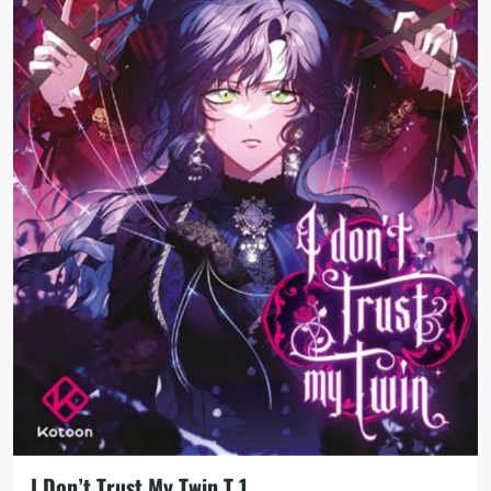
I Don’t Trust My Twin T.1