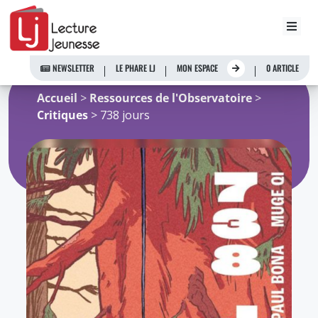
Aller
au
NEWSLETTER
LE PHARE LJ
MON ESPACE
0 ARTICLE
contenu
Accueil
>
Ressources de l'Observatoire
>
Critiques
> 738 jours