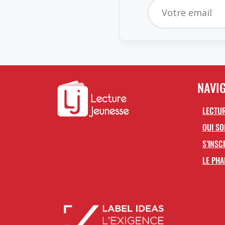
NAVI
LECTUR
QUI S
S’INSC
LE PHA