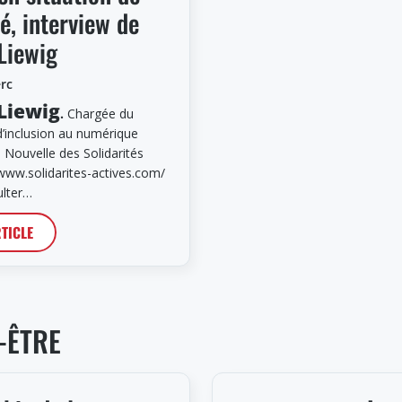
é, interview de
Liewig
erc
Liewig
.
Chargée du
inclusion au numérique
 Nouvelle des Solidarités
www.solidarites-actives.com/
ulter…
RTICLE
-ÊTRE