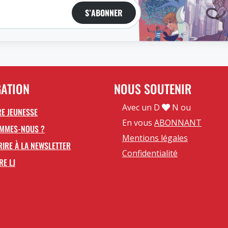
S’ABONNER
GATION
NOUS SOUTENIR
Avec un D
N ou
E JEUNESSE
En vous
ABONNANT
OMMES-NOUS ?
Mentions légales
RIRE À LA NEWSLETTER
Confidentialité
RE LJ