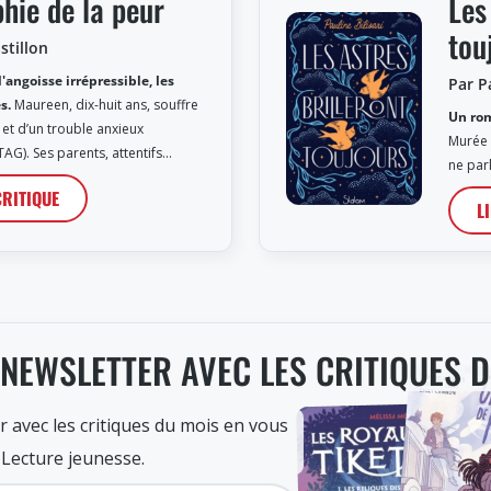
hie de la peur
Les
tou
stillon
'angoisse irrépressible, les
Par Pa
s.
Maureen, dix-huit ans, souffre
Un rom
et d’un trouble anxieux
Murée 
TAG). Ses parents, attentifs…
ne par
CRITIQUE
L
 NEWSLETTER AVEC LES CRITIQUES 
r avec les critiques du mois en vous
 Lecture jeunesse.