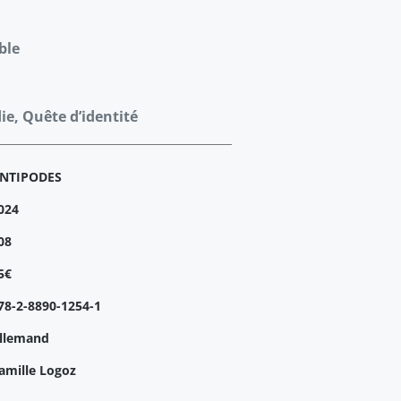
ble
ie, Quête d’identité
NTIPODES
024
08
5€
78-2-8890-1254-1
llemand
amille Logoz