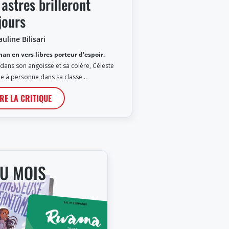
 astres brilleront
jours
uline Bilisari
an en vers libres porteur d'espoir.
dans son angoisse et sa colère, Céleste
le à personne dans sa classe…
IRE LA CRITIQUE
DU MOIS