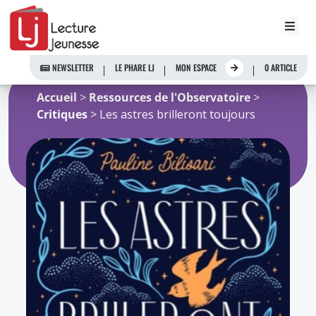
Aller
au
NEWSLETTER
LE PHARE LJ
MON ESPACE
0 ARTICLE
contenu
Accueil
>
Ressources de l'Observatoire
>
Critiques
> Les astres brilleront toujours