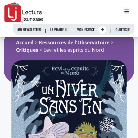
Aller
au
NEWSLETTER
LE PHARE LJ
MON ESPACE
0 ARTICLE
contenu
Accueil
>
Ressources de l'Observatoire
>
Critiques
> Eevi et les esprits du Nord