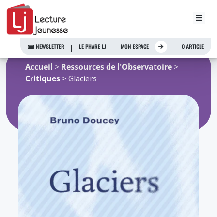
Aller
au
NEWSLETTER
LE PHARE LJ
MON ESPACE
0 ARTICLE
contenu
Accueil
>
Ressources de l'Observatoire
>
Critiques
> Glaciers