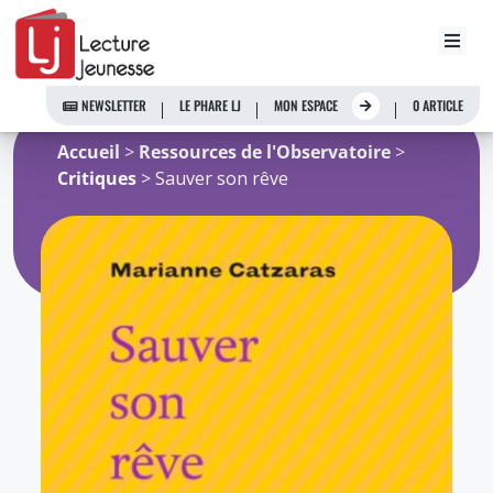
Aller
au
NEWSLETTER
LE PHARE LJ
MON ESPACE
0 ARTICLE
contenu
Accueil
>
Ressources de l'Observatoire
>
Critiques
> Sauver son rêve