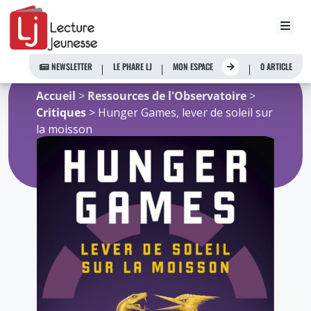
Aller
au
NEWSLETTER
LE PHARE LJ
MON ESPACE
0 ARTICLE
contenu
Accueil
>
Ressources de l'Observatoire
>
Critiques
> Hunger Games, lever de soleil sur
la moisson