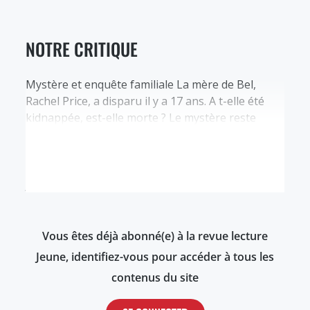
NOTRE CRITIQUE
Mystère et enquête familiale La mère de Bel,
Rachel Price, a disparu il y a 17 ans. A t-elle été
kidnappée, est-elle morte ? Le mystère reste
entier pour Bel et son père. Afin de subvenir aux
besoins familiaux, ce dernier accepte qu'une
équipe de tournage les filme et les interroge. Un
jour, une femme…
Vous êtes déjà abonné(e) à la revue lecture
Jeune, identifiez-vous pour accéder à tous les
contenus du site