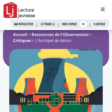
Aller
au
NEWSLETTER
LE PHARE LJ
MON ESPACE
0 ARTICLE
contenu
Accueil
>
Ressources de l'Observatoire
>
Critiques
> L’Archipel de béton