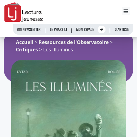
Aller
au
NEWSLETTER
LE PHARE LJ
MON ESPACE
0 ARTICLE
contenu
Accueil
>
Ressources de l'Observatoire
>
Critiques
> Les Illuminés