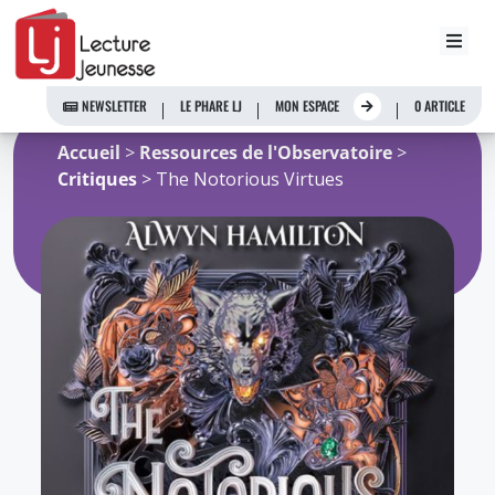
Aller
au
NEWSLETTER
LE PHARE LJ
MON ESPACE
0 ARTICLE
contenu
Accueil
>
Ressources de l'Observatoire
>
Critiques
> The Notorious Virtues