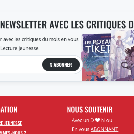
 NEWSLETTER AVEC LES CRITIQUES 
r avec les critiques du mois en vous
 Lecture jeunesse.
S’ABONNER
GATION
NOUS SOUTENIR
Avec un D
N ou
E JEUNESSE
En vous
ABONNANT
OMMES-NOUS ?