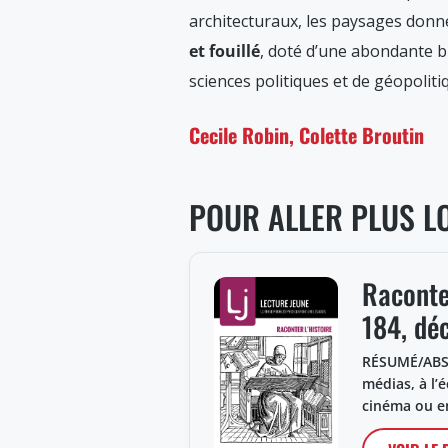
architecturaux, les paysages donn
et fouillé
, doté d’une abondante bi
sciences politiques et de géopoliti
Cecile Robin, Colette Broutin
POUR ALLER PLUS L
Raconter
184, dé
RÉSUMÉ/ABST
médias, à l’é
cinéma ou 