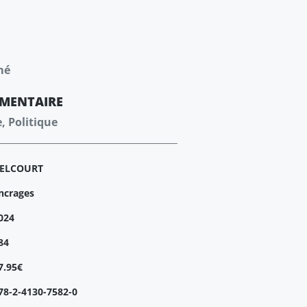
mé
MENTAIRE
e, Politique
ELCOURT
ncrages
024
84
7.95€
78-2-4130-7582-0