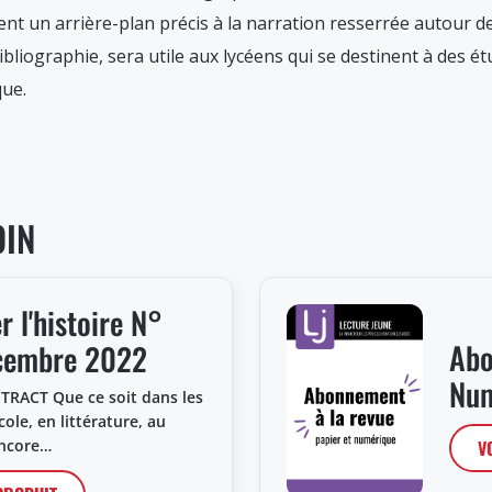
ent un arrière-plan précis à la narration resserrée autour 
bliographie, sera utile aux lycéens qui se destinent à des é
que.
OIN
 l'histoire N°
Abo
cembre 2022
Num
RACT Que ce soit dans les
cole, en littérature, au
V
encore…