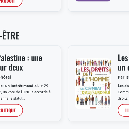
 PRODUIT
-ÊTRE
Palestine : une
Les
our deux
un 
Dhôtel
Par I
ne : un intérêt mondial.
Le 29
Les dr
 un vote de l’ONU a accordé à
Comme 
nienne le statut…
droits
CRITIQUE
L