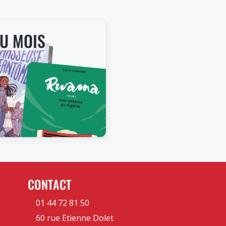
DU MOIS
CONTACT
01 44 72 81 50
60 rue Etienne Dolet