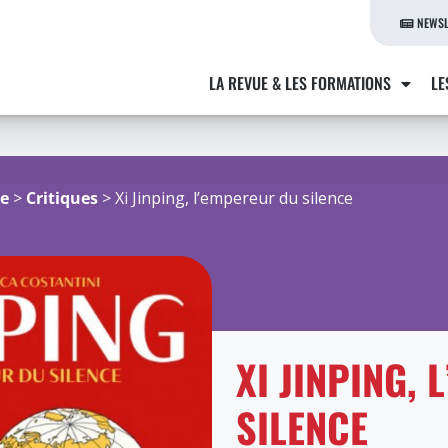
NEWSL
LA REVUE & LES FORMATIONS
LE
re
>
Critiques
> Xi Jinping, l’empereur du silence
XI JINPING,
SILENCE