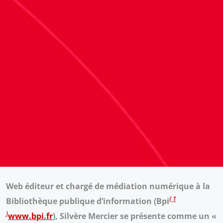
Web éditeur et chargé de médiation numérique à la
1
Bibliothèque publique d’information (Bpi
www.bpi.fr
), Silvère Mercier se présente comme un «