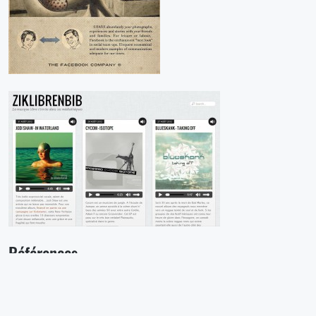
Références
1
www.bpi.fr