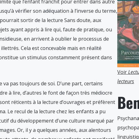
 limite que l’enfant franchit pour entrer dans autre
usqu’à vérifier son adéquation à l’inverse du terme,
 pourrait sortir de la lecture Sans doute, aux
ets ayant appris à lire qui, faute de pratique, ou
insidieuse, en arrivent à oublier le processus de
illettrés. Cela est concevable mais en réalité
 constitue un stimulus constamment présent dans
Voir
Lect
lecteurs
e va pas toujours de soi. D’une part, certains
re à lire, d’autres le font de façon très médiocre
Ben
sont réticents à la lecture d’ouvrages et préfèrent
a. Le recul de la lecture chez les enfants a pu
Psychana
cutif du développement d’une culture marqué par
psychopa
ages. Or, il y a quelques années, aux alentours
linguisti