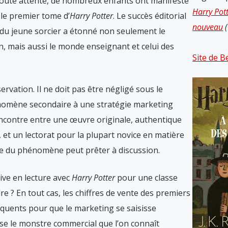
oute attente, de nombreux enfants ont manifesté
Harry Pott
le premier tome d’
Harry Potter
. Le succès éditorial
nouveau
(
 du jeune sorcier a étonné non seulement le
n, mais aussi le monde enseignant et celui des
Site de B
servation. Il ne doit pas être négligé sous le
hénomène secondaire à une stratégie marketing
 rencontre entre une œuvre originale, authentique
, et un lectorat pour la plupart novice en matière
ndue du phénomène peut prêter à discussion.
ive en lecture avec
Harry Potter
pour une classe
e ? En tout cas, les chiffres de vente des premiers
quents pour que le marketing se saisisse
sse le monstre commercial que l’on connaît