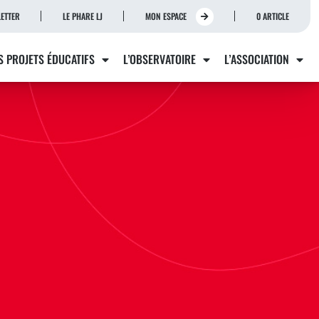
ETTER
LE PHARE LJ
MON ESPACE
0 ARTICLE
S PROJETS ÉDUCATIFS
L’OBSERVATOIRE
L’ASSOCIATION