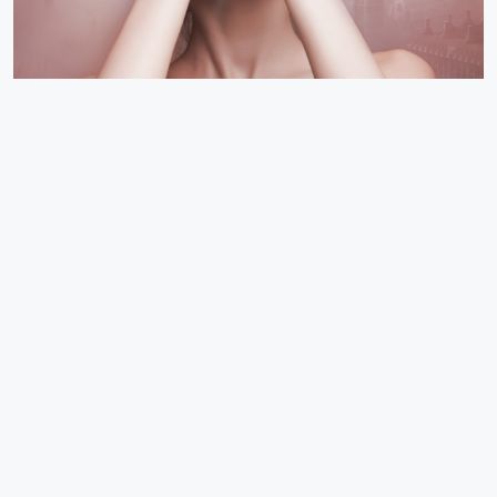
Paranoïa
de
Melissa Bellevigne
, édité dans la collection Black Moon.
Références