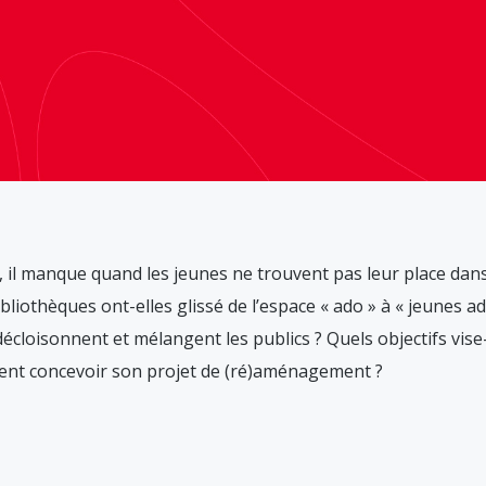
sé, il manque quand les jeunes ne trouvent pas leur place dans 
liothèques ont-elles glissé de l’espace « ado » à « jeunes adu
décloisonnent et mélangent les publics ? Quels objectifs vis
ent concevoir son projet de (ré)aménagement ?