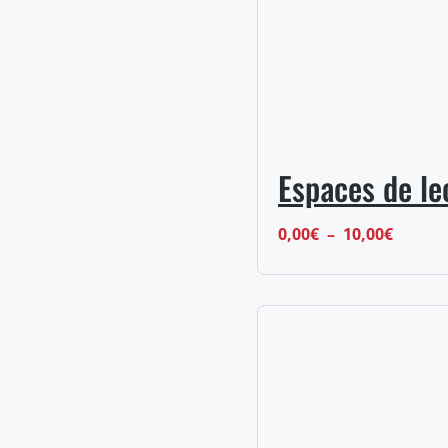
Espaces de le
Plage
0,00
€
–
10,00
€
de
prix :
0,00€
à
10,00€