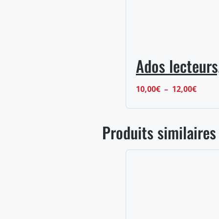
Ados lecteurs
Plage
10,00
€
–
12,00
€
de
prix :
Produits similaires
10,00
à
12,00