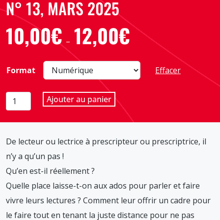
N° 13, MARS 2025
10,00
€
12,00
€
Plage
–
de
prix :
Format
Effacer
10,00€
à
quantité
Ajouter au panier
12,00€
de
Ados
lecteurs,
De lecteur ou lectrice à prescripteur ou prescriptrice, il
ados
prescripteurs
n’y a qu’un pas !
?,
Qu’en est-il réellement ?
Hors-
Quelle place laisse-t-on aux ados pour parler et faire
série
vivre leurs lectures ? Comment leur offrir un cadre pour
N°
13,
le faire tout en tenant la juste distance pour ne pas