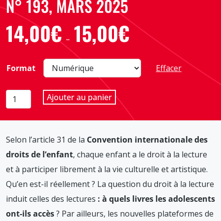
N° 193, MARS 2025
14,00
€
15,00
€
Plage
–
de
prix :
Format
Effacer
14,00€
à
quantité
Ajouter au panier
15,00€
de
La
lecture,
Selon l’article 31 de la
Convention internationale des
un
droit
droits de l’enfant
, chaque enfant a le droit à la lecture
culturel
et à participer librement à la vie culturelle et artistique.
pour
Qu’en est-il réellement ? La question du droit à la lecture
tous
induit celles des lectures
: à quels livres les adolescents
les
adolescents
ont-ils accès
? Par ailleurs, les nouvelles plateformes de