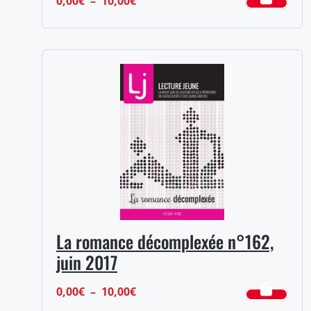
0,00
€
–
10,00
€
de
prix :
0,00€
à
10,00€
La romance décomplexée n°162,
juin 2017
Plage
0,00
€
–
10,00
€