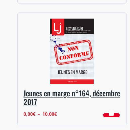
de
prix :
0,00€
à
10,00€
Jeunes en marge n°164, décembre
2017
Plage
0,00
€
–
10,00
€
de