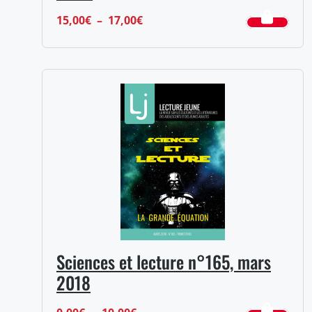
Plage
15,00
€
–
17,00
€
de
prix :
15,00€
à
17,00€
Sciences et lecture n°165, mars
2018
Plage