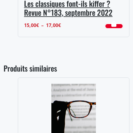
Les classiques font-ils kiffer ?
Revue N°183, septembre 2022
Plage
15,00
€
–
17,00
€
de
prix :
15,00€
à
Produits similaires
17,00€