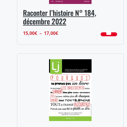
Raconter l’histoire N° 184,
décembre 2022
Plage
15,00
€
–
17,00
€
de
prix :
15,00€
à
17,00€