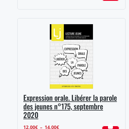
de
prix :
12,00€
à
14,00€
Expression orale. Libérer la parole
des jeunes n°175, septembre
2020
Plage
12,00
€
–
14,00
€