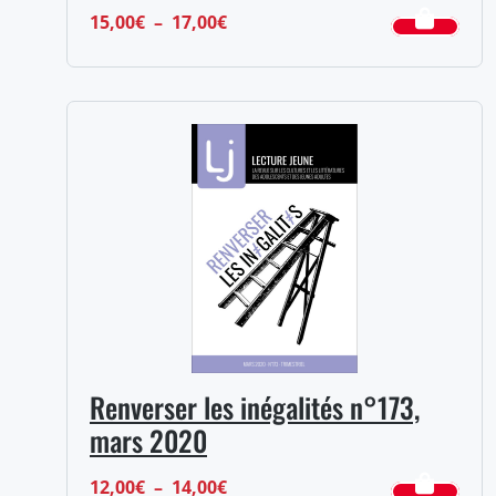
Plage
15,00
€
–
17,00
€
de
prix :
15,00€
à
17,00€
Renverser les inégalités n°173,
mars 2020
Plage
12,00
€
–
14,00
€