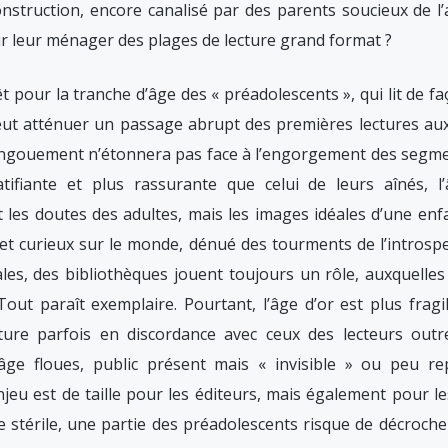
nstruction, encore canalisé par des parents soucieux de l’
r leur ménager des plages de lecture grand format ?
rêt pour la tranche d’âge des « préadolescents », qui lit de 
veut atténuer un passage abrupt des premières lectures au
t engouement n’étonnera pas face à l’engorgement des segm
tifiante et plus rassurante que celui de leurs aînés, l
et les doutes des adultes, mais les images idéales d’une enf
e et curieux sur le monde, dénué des tourments de l’introsp
ales, des bibliothèques jouent toujours un rôle, auxquelles
out paraît exemplaire. Pourtant, l’âge d’or est plus fragile
cture parfois en discordance avec ceux des lecteurs out
’âge floues, public présent mais « invisible » ou peu re
jeu est de taille pour les éditeurs, mais également pour l
e stérile, une partie des préadolescents risque de décrocher