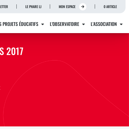
ETTER
LE PHARE LJ
MON ESPACE
0 ARTICLE
S PROJETS ÉDUCATIFS
L’OBSERVATOIRE
L’ASSOCIATION
S 2017
r