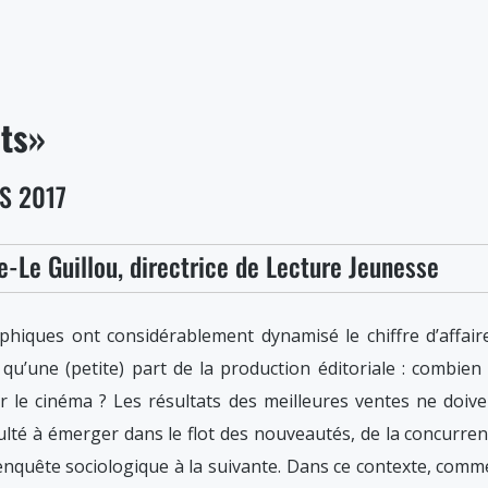
n°161,
mars
2017
ts»
S 2017
e-Le Guillou, directrice de Lecture Jeunesse
aphiques ont considérablement dynamisé le chiffre d’affai
qu’une (petite) part de la production éditoriale : combien
 le cinéma ? Les résultats des meilleures ventes ne doiven
culté à émerger dans le flot des nouveautés, de la concurren
 enquête sociologique à la suivante. Dans ce contexte, comm