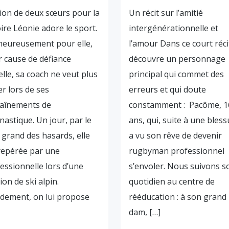
ion de deux sœurs pour la
Un récit sur l’amitié
oire Léonie adore le sport.
intergénérationnelle et
eureusement pour elle,
l’amour Dans ce court réci
 cause de défiance
découvre un personnage
elle, sa coach ne veut plus
principal qui commet des
der lors de ses
erreurs et qui doute
raînements de
constamment : Pacôme, 1
astique. Un jour, par le
ans, qui, suite à une bless
 grand des hasards, elle
a vu son rêve de devenir
repérée par une
rugbyman professionnel
essionnelle lors d’une
s’envoler. Nous suivons s
ion de ski alpin.
quotidien au centre de
dement, on lui propose
rééducation : à son grand
dam, […]