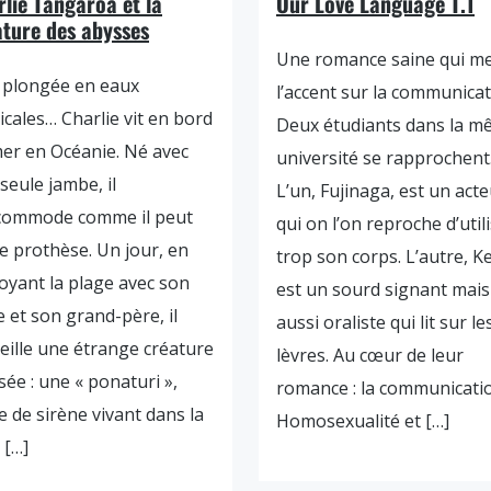
lie Tangaroa et la
Our Love Language T.1
ature des abysses
Une romance saine qui m
 plongée en eaux
l’accent sur la communica
icales… Charlie vit en bord
Deux étudiants dans la 
er en Océanie. Né avec
université se rapprochent
seule jambe, il
L’un, Fujinaga, est un acte
ccommode comme il peut
qui on l’on reproche d’util
e prothèse. Un jour, en
trop son corps. L’autre, Ke
oyant la plage avec son
est un sourd signant mais
e et son grand-père, il
aussi oraliste qui lit sur le
eille une étrange créature
lèvres. Au cœur de leur
sée : une « ponaturi »,
romance : la communicati
e de sirène vivant dans la
Homosexualité et […]
 […]