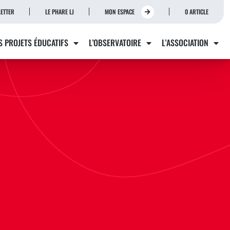
ETTER
LE PHARE LJ
MON ESPACE
0 ARTICLE
S PROJETS ÉDUCATIFS
L’OBSERVATOIRE
L’ASSOCIATION