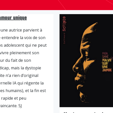
amour unique
eune autrice parvient à
e entendre la voix de son
s adolescent qui ne peut
vivre pleinement son
r du fait de son
icap, mais la dystopie
ite n’a rien d’original
ternelle IA qui régente la
des humains), et la fin est
 rapide et peu
aincante. SJ