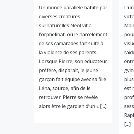
Un monde parallèle habité par
L’un
diverses créatures
vict
surnaturelles Néol vit à
Malh
l’orphelinat, où le harcèlement
pour
de ses camarades fait suite à
visu
la violence de ses parents.
l’ai
Lorsque Pierre, son éducateur
ent
préféré, disparaît, le jeune
gymn
garçon fait équipe avec sa fille
plus
Léna, sourde, afin de le
est 
retrouver. Pierre se révèle
prof
alors être le gardien d’un « […]
sess
Rapi
[…]