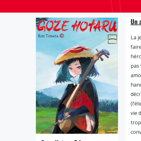
Un 
La j
fair
héro
pas 
amou
hand
décr
(l’é
vie 
trop
conv