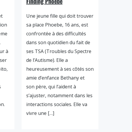
Finding Phoebe
et
Une jeune fille qui doit trouver
tion
sa place Phoebe, 16 ans, est
même
confrontée à des difficultés
.
dans son quotidien du fait de
ur à
ses TSA (Troubles du Spectre
iser
de l’Autisme). Elle a
ito,
heureusement à ses côtés son
amie d’enfance Bethany et
s
son père, qui l’aident à
s’ajuster, notamment dans les
on.
interactions sociales. Elle va
vivre une […]