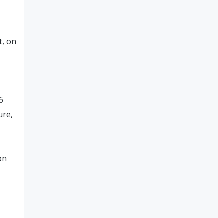
t, on
6
ure,
on