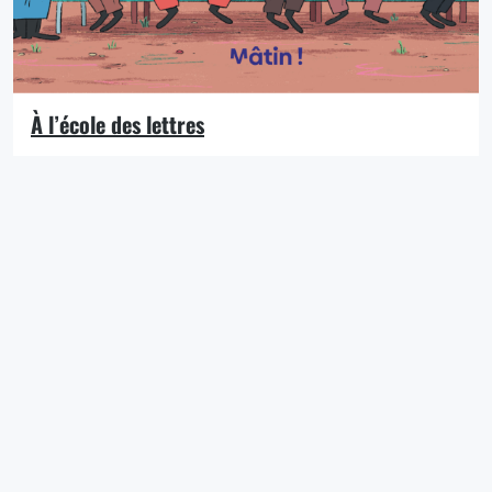
À l’école des lettres
Un mélange d’humour et de pédagogie Dans cette
bande-dessinée, les grands auteurs du XIXème
siècle sont élèves à L’École des Lettres. Victor Hugo,
nouvel élève, intègre la classe de ses camarades de
classe Honoré de Balzac, George Sand, Charles
Baudelaire ou encore Émile Zola. Entre chaque
petite histoire humoristique les mettant en scène,
une page […]