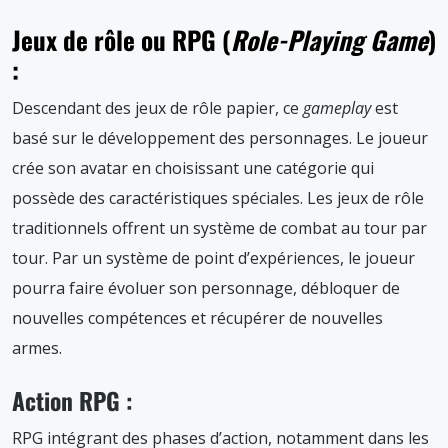
Jeux de rôle ou RPG (
Role-Playing Game
)
:
Descendant des jeux de rôle papier, ce
gameplay
est
basé sur le développement des personnages. Le joueur
crée son avatar en choisissant une catégorie qui
possède des caractéristiques spéciales. Les jeux de rôle
traditionnels offrent un système de combat au tour par
tour. Par un système de point d’expériences, le joueur
pourra faire évoluer son personnage, débloquer de
nouvelles compétences et récupérer de nouvelles
armes.
Action RPG :
RPG intégrant des phases d’action, notamment dans les