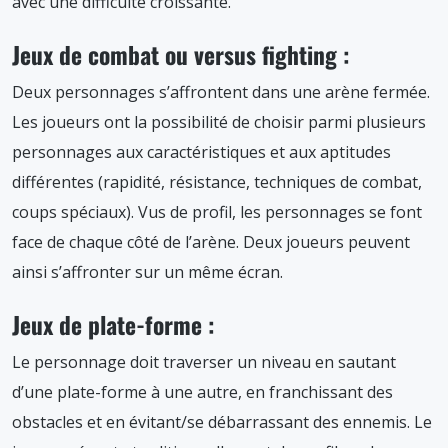
avec une difficulté croissante.
Jeux de combat ou versus fighting :
Deux personnages s’affrontent dans une arène fermée.
Les joueurs ont la possibilité de choisir parmi plusieurs
personnages aux caractéristiques et aux aptitudes
différentes (rapidité, résistance, techniques de combat,
coups spéciaux). Vus de profil, les personnages se font
face de chaque côté de l’arène. Deux joueurs peuvent
ainsi s’affronter sur un même écran.
Jeux de plate-forme :
Le personnage doit traverser un niveau en sautant
d’une plate-forme à une autre, en franchissant des
obstacles et en évitant/se débarrassant des ennemis. Le