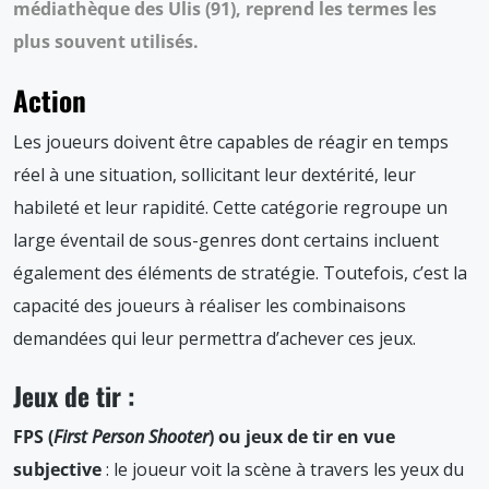
médiathèque des Ulis (91), reprend les termes les
plus souvent utilisés.
Action
Les joueurs doivent être capables de réagir en temps
réel à une situation, sollicitant leur dextérité, leur
habileté et leur rapidité. Cette catégorie regroupe un
large éventail de sous-genres dont certains incluent
également des éléments de stratégie. Toutefois, c’est la
capacité des joueurs à réaliser les combinaisons
demandées qui leur permettra d’achever ces jeux.
Jeux de tir :
FPS (
First Person Shooter
) ou jeux
de tir en vue
subjective
: le joueur voit la scène à travers les yeux du