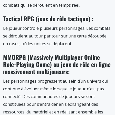
combats qui se déroulent en temps réel.
Tactical RPG (jeux de rôle tactique) :
Le joueur contrôle plusieurs personnages. Les combats
se déroulent au tour par tour sur une carte découpée
en cases, où les unités se déplacent.
MMORPG (Massively Multiplayer Online
Role-Playing Game) ou jeux de rôle en ligne
massivement multijoueurs:
Les personnages progressent au sein d’un univers qui
continue à évoluer même lorsque le joueur n’est pas
connecté. Des communautés de joueurs se sont
constituées pour s’entraider en s’échangeant des
ressources, du matériel et en réalisant ensemble les