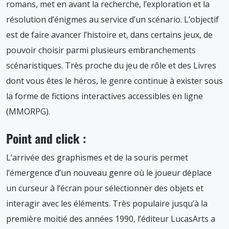
romans, met en avant la recherche, l’exploration et la
résolution d’énigmes au service d’un scénario. L’objectif
est de faire avancer l’histoire et, dans certains jeux, de
pouvoir choisir parmi plusieurs embranchements
scénaristiques. Très proche du jeu de rôle et des Livres
dont vous êtes le héros, le genre continue à exister sous
la forme de fictions interactives accessibles en ligne
(MMORPG).
Point and click :
L’arrivée des graphismes et de la souris permet
l’émergence d’un nouveau genre où le joueur déplace
un curseur à l’écran pour sélectionner des objets et
interagir avec les éléments. Très populaire jusqu’à la
première moitié des années 1990, l’éditeur LucasArts a