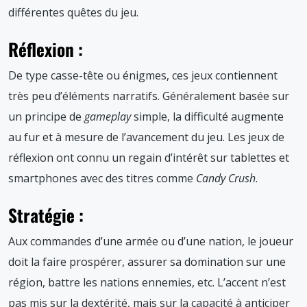
différentes quêtes du jeu.
Réflexion :
De type casse-tête ou énigmes, ces jeux contiennent
très peu d’éléments narratifs. Généralement basée sur
un principe de
gameplay
simple, la difficulté augmente
au fur et à mesure de l’avancement du jeu. Les jeux de
réflexion ont connu un regain d’intérêt sur tablettes et
smartphones avec des titres comme
Candy Crush
.
Stratégie :
Aux commandes d’une armée ou d’une nation, le joueur
doit la faire prospérer, assurer sa domination sur une
région, battre les nations ennemies, etc. L’accent n’est
pas mis sur la dextérité, mais sur la capacité à anticiper