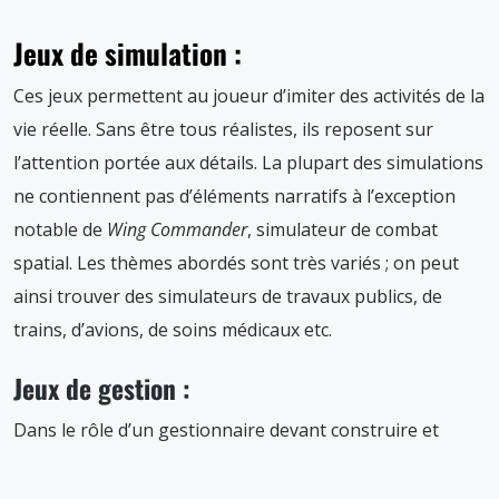
Jeux de simulation :
Ces jeux permettent au joueur d’imiter des activités de la
vie réelle. Sans être tous réalistes, ils reposent sur
l’attention portée aux détails. La plupart des simulations
ne contiennent pas d’éléments narratifs à l’exception
notable de
Wing Commander
, simulateur de combat
spatial. Les thèmes abordés sont très variés ; on peut
ainsi trouver des simulateurs de travaux publics, de
trains, d’avions, de soins médicaux etc.
Jeux de gestion :
Dans le rôle d’un gestionnaire devant construire et
développer une ville, une entreprise, un hôpital, un parc
d’attraction, le joueur doit utiliser les ressources mises à