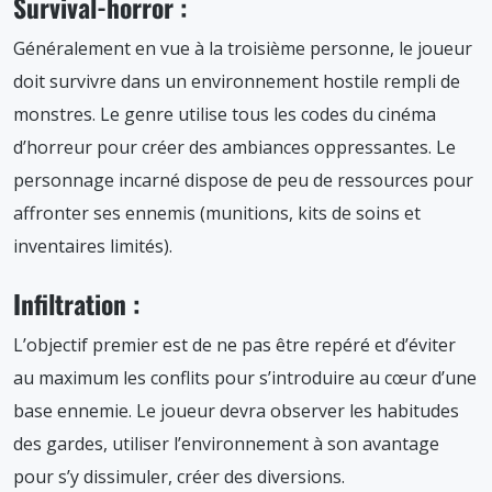
Survival-horror :
Généralement en vue à la troisième personne, le joueur
doit survivre dans un environnement hostile rempli de
monstres. Le genre utilise tous les codes du cinéma
d’horreur pour créer des ambiances oppressantes. Le
personnage incarné dispose de peu de ressources pour
affronter ses ennemis (munitions, kits de soins et
inventaires limités).
Infiltration :
L’objectif premier est de ne pas être repéré et d’éviter
au maximum les conflits pour s’introduire au cœur d’une
base ennemie. Le joueur devra observer les habitudes
des gardes, utiliser l’environnement à son avantage
pour s’y dissimuler, créer des diversions.