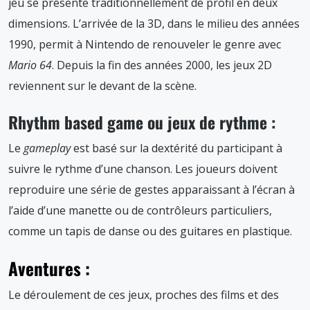
jeu se présente traditionnellement de profil en deux
dimensions. L’arrivée de la 3D, dans le milieu des années
1990, permit à Nintendo de renouveler le genre avec
Mario 64
. Depuis la fin des années 2000, les jeux 2D
reviennent sur le devant de la scène.
Rhythm based game ou jeux de rythme :
Le
gameplay
est basé sur la dextérité du participant à
suivre le rythme d’une chanson. Les joueurs doivent
reproduire une série de gestes apparaissant à l’écran à
l’aide d’une manette ou de contrôleurs particuliers,
comme un tapis de danse ou des guitares en plastique.
Aventures :
Le déroulement de ces jeux, proches des films et des