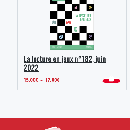
10,00€
La lecture en jeux n°182, juin
2022
Plage
15,00
€
–
17,00
€
de
prix :
15,00€
à
17,00€