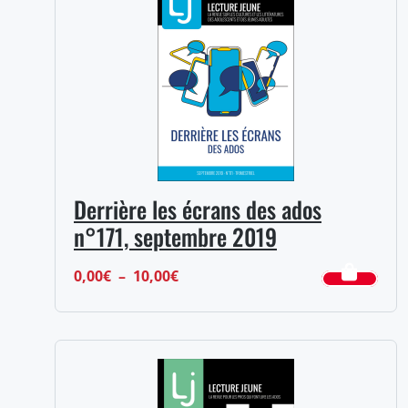
à
14,00€
Derrière les écrans des ados
n°171, septembre 2019
Plage
0,00
€
–
10,00
€
de
prix :
0,00€
à