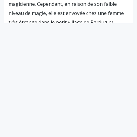
magicienne. Cependant, en raison de son faible
niveau de magie, elle est envoyée chez une femme
très étrange dans le petit village de Parduguy,
réputé maudit. Se rendant vite compte que sa
tutrice, Mezelda, est une usurpatrice, Léna […]