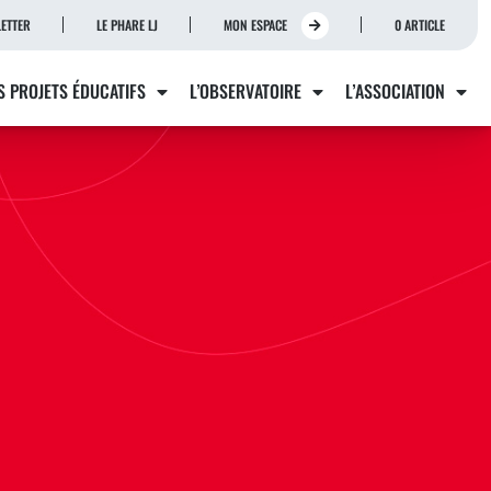
ETTER
LE PHARE LJ
MON ESPACE
0 ARTICLE
S PROJETS ÉDUCATIFS
L’OBSERVATOIRE
L’ASSOCIATION