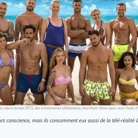
des cœurs brisés
(TF1), des trentenaires célibataires cherchent l’âme sœur avec l’aide 
urs conscience, mais ils consomment eux aussi de la télé-réalité 