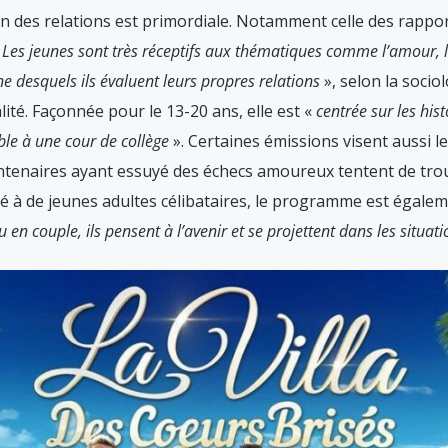
ion des relations est primordiale. Notamment celle des rapp
«
Les jeunes sont très réceptifs aux thématiques comme l’amour, la 
une desquels ils évaluent leurs propres relations
», selon la sociol
lité. Façonnée pour le 13-20 ans, elle est «
centrée sur les his
mble à une cour de collège
». Certaines émissions visent aussi le
entenaires ayant essuyé des échecs amoureux tentent de trou
sé à de jeunes adultes célibataires, le programme est égale
 en couple, ils pensent à l’avenir et se projettent dans les situat