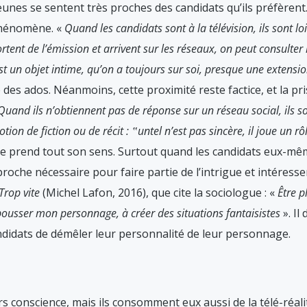
unes se sentent très proches des candidats qu’ils préfèrent. 
phénomène. «
Quand les candidats sont à la télévision, ils sont 
ortent de l’émission et arrivent sur les réseaux, on peut consult
st un objet intime, qu’on a toujours sur soi, presque une extensio
é des ados. Néanmoins, cette proximité reste factice, et la pr
Quand ils n’obtiennent pas de réponse sur un réseau social, ils s
tion de fiction ou de récit : ‟untel n’est pas sincère, il joue un rô
e prend tout son sens. Surtout quand les candidats eux-m
oche nécessaire pour faire partie de l’intrigue et intéresser 
Trop vite
(Michel Lafon, 2016), que cite la sociologue : «
Être p
 pousser mon personnage, à créer des situations fantaisistes
». Il
ndidats de démêler leur personnalité de leur personnage.
rs conscience, mais ils consomment eux aussi de la télé-réal