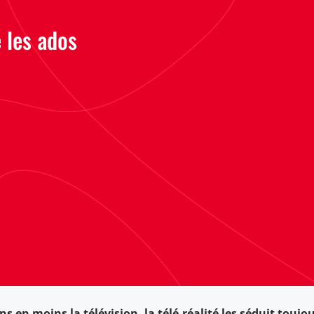
e les ados
s en moins la télévision, la télé-réalité les séduit toujou