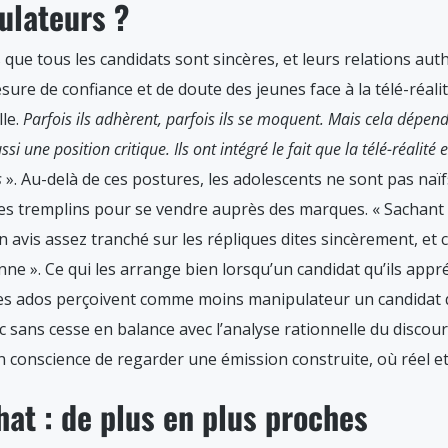
ulateurs ?
s que tous les candidats sont sincères, et leurs relations a
mesure de confiance et de doute des jeunes face à la télé-réalit
lle.
Parfois ils adhèrent, parfois ils se moquent. Mais cela dépend
ssi une position critique. Ils ont intégré le fait que la télé-réalit
s
». Au-delà de ces postures, les adolescents ne sont pas naïf
es tremplins pour se vendre auprès des marques. « Sachant c
un avis assez tranché sur les répliques dites sincèrement, et c
ne ». Ce qui les arrange bien lorsqu’un candidat qu’ils appr
é, les ados perçoivent comme moins manipulateur un candidat 
donc sans cesse en balance avec l’analyse rationnelle du disco
ien conscience de regarder une émission construite, où réel et
hat : de plus en plus proches