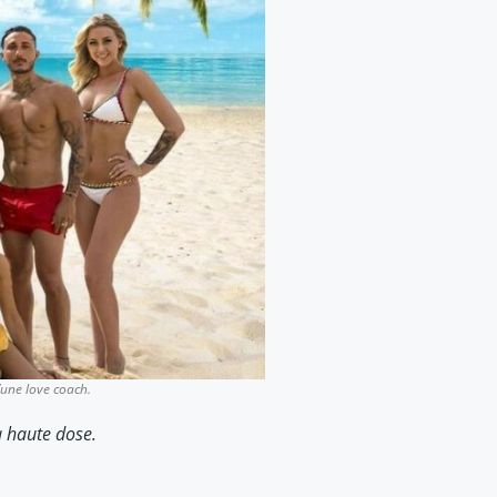
d’une
love coach
.
à haute dose.