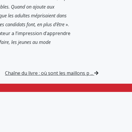
bles. Quand on ajoute aux
e que les adultes méprisaient dans
es candidats font, en plus d’être
».
teur a l’impression d’apprendre
 faire, les jeunes au mode
Chaîne du livre : où sont les maillons p ...
CONTACT
01 44 72 81 50
60 rue Etienne Dolet
92240 Malakoff