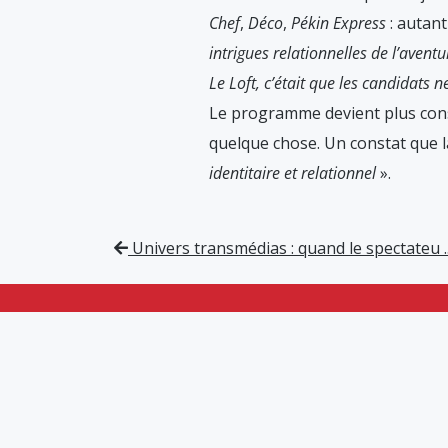
Chef
,
Déco
,
Pékin Express
: autant
intrigues relationnelles de l’avent
Le Loft, c’était que les candidats 
Le programme devient plus cons
quelque chose. Un constat que l
identitaire et relationnel
».
Univers transmédias : quand le spectateu ..
NAVI
LECTUR
QUI S
S’INSC