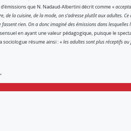
 d’émissions que N. Nadaud-Albertini décrit comme «
accepta
ure, de la cuisine, de la mode, on s’adresse plutôt aux adultes. C
ne fassent rien. On a donc imaginé des émissions dans lesquelles l
ensuel en ayant une valeur pédagogique, puisque le specta
a sociologue résume ainsi : «
les adultes sont plus réceptifs au
.
GATION
NOUS SOUTENIR
Avec un D
N ou
E JEUNESSE
En vous
ABONNANT
OMMES-NOUS ?
Mentions légales
RIRE À LA NEWSLETTER