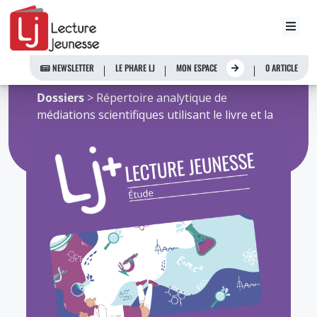
Aller
youpa
au
contenu
NEWSLETTER
LE PHARE LJ
MON ESPACE
0 ARTICLE
Accueil
>
Ressources de l'Observatoire
>
Dossiers
> Répertoire analytique de
médiations scientifiques utilisant le livre et la
lecture