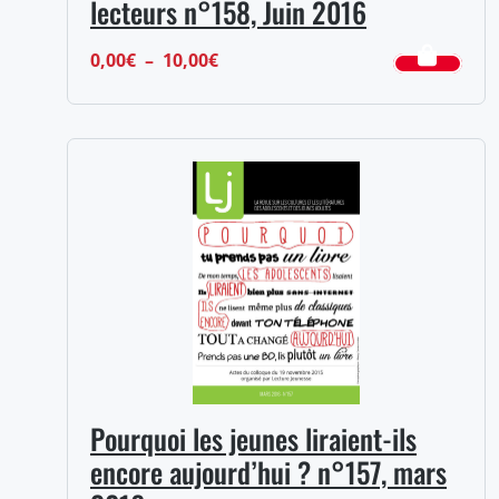
lecteurs n°158, Juin 2016
Plage
0,00
€
–
10,00
€
de
prix :
0,00€
à
10,00€
Pourquoi les jeunes liraient-ils
encore aujourd’hui ? n°157, mars