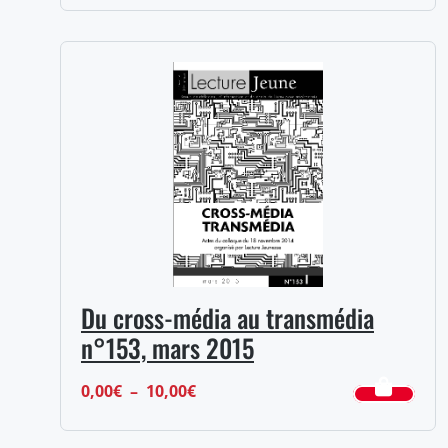
de
prix :
0,00€
à
10,00€
Du cross-média au transmédia
n°153, mars 2015
Plage
0,00
€
–
10,00
€
de