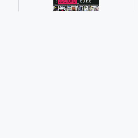
à
10,00€
Focus sur la littérature ado n°150,
juin 2014
Plage
0,00
€
–
10,00
€
de
prix :
0,00€
à