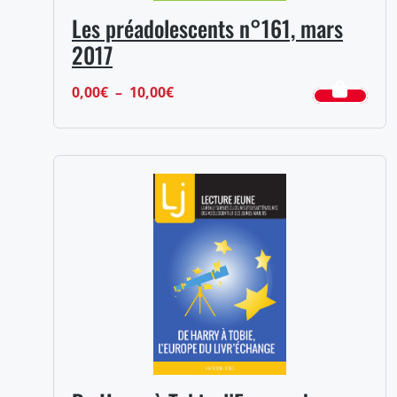
Les préadolescents n°161, mars
2017
Plage
0,00
€
–
10,00
€
de
prix :
0,00€
à
10,00€