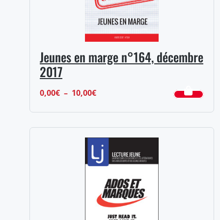
Jeunes en marge n°164, décembre
2017
Plage
0,00
€
–
10,00
€
de
prix :
0,00€
à
10,00€