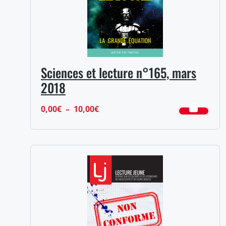
Sciences et lecture n°165, mars
2018
Plage
0,00
€
–
10,00
€
de
prix :
0,00€
à
10,00€