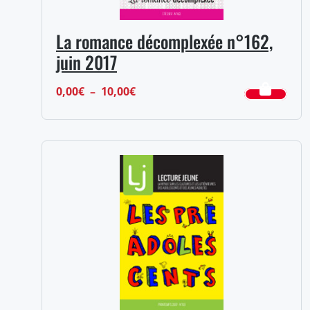
La romance décomplexée n°162,
juin 2017
Plage
0,00
€
–
10,00
€
de
prix :
0,00€
à
10,00€