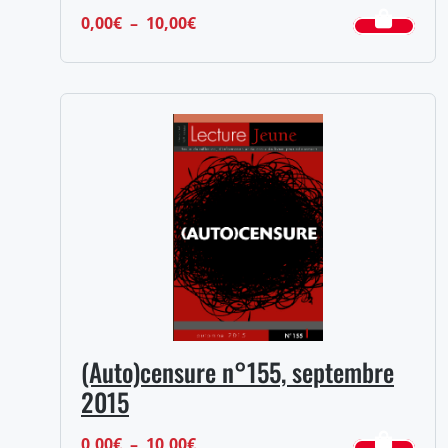
Plage
0,00
€
–
10,00
€
de
prix :
0,00€
à
10,00€
(Auto)censure n°155, septembre
2015
Plage
0,00
€
–
10,00
€