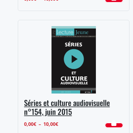
de
prix :
0,00€
à
10,00€
Séries et culture audiovisuelle
n°154, juin 2015
Plage
0,00
€
–
10,00
€