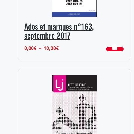
Ados et marques n°163,
septembre 2017
Plage
0,00
€
–
10,00
€
de
prix :
0,00€
à
10,00€