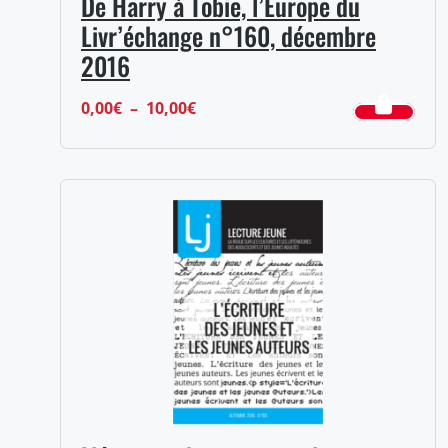
De Harry à Tobie, l’Europe du
Livr’échange n°160, décembre
2016
Plage
0,00
€
–
10,00
€
de
prix :
0,00€
à
10,00€