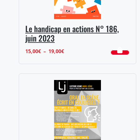
Le handicap en actions N° 186,
juin 2023
Plage
15,00
€
–
19,00
€
de
prix :
15,00€
à
19,00€