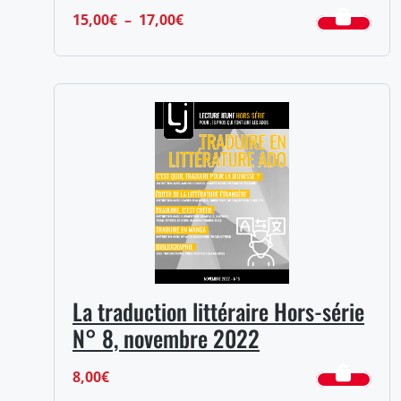
Plage
15,00
€
–
17,00
€
de
prix :
15,00€
à
17,00€
La traduction littéraire Hors-série
N° 8, novembre 2022
8,00
€