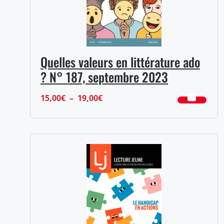
Quelles valeurs en littérature ado
? N° 187, septembre 2023
Plage
15,00
€
–
19,00
€
de
prix :
15,00€
à
19,00€