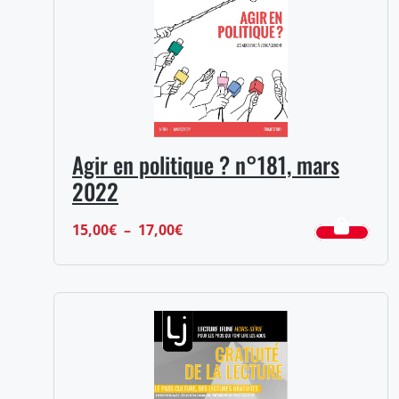
Agir en politique ? n°181, mars
2022
Plage
15,00
€
–
17,00
€
de
prix :
15,00€
à
17,00€