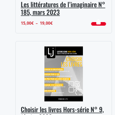
Les littératures de l’imaginaire N°
185, mars 2023
Plage
15,00
€
–
19,00
€
de
prix :
15,00€
à
19,00€
Choisir les livres Hors-série N° 9,