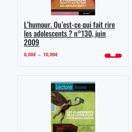
L’humour. Qu’est-ce qui fait rire
les adolescents ? n°130, juin
2009
Plage
0,00
€
–
10,00
€
de
prix :
0,00€
à
10,00€