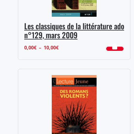
Les classiques de la littérature ado
n°129, mars 2009
Plage
0,00
€
–
10,00
€
de
prix :
0,00€
à
10,00€