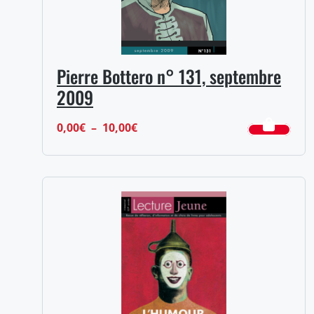
Pierre Bottero n° 131, septembre
2009
Plage
0,00
€
–
10,00
€
de
prix :
0,00€
à
10,00€