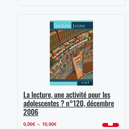
de
prix :
0,00€
à
10,00€
La lecture, une activité pour les
adolescentes ? n°120, décembre
2006
Plage
0,00
€
–
10,00
€