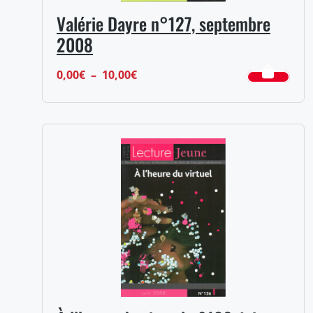
Valérie Dayre n°127, septembre
2008
Plage
0,00
€
–
10,00
€
de
prix :
0,00€
à
10,00€