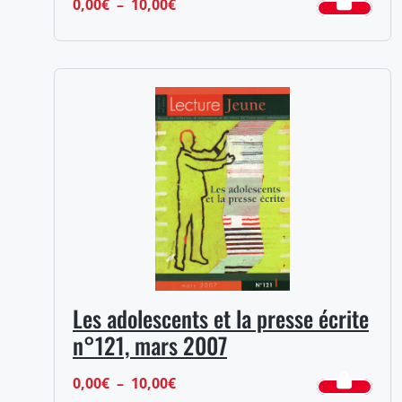
Plage
0,00
€
–
10,00
€
de
prix :
0,00€
à
10,00€
Les adolescents et la presse écrite
n°121, mars 2007
Plage
0,00
€
–
10,00
€