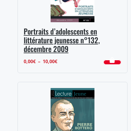
Portraits d’adolescents en
littérature jeunesse n°132,
décembre 2009
Plage
0,00
€
–
10,00
€
de
prix :
0,00€
à
10,00€