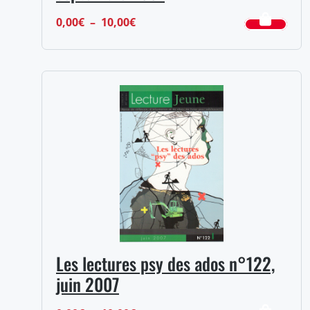
Plage
0,00
€
–
10,00
€
de
prix :
0,00€
à
10,00€
Les lectures psy des ados n°122,
juin 2007