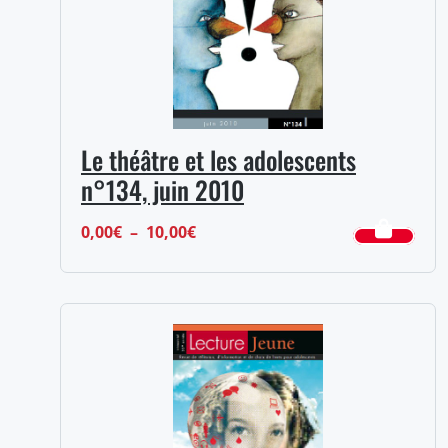
Le théâtre et les adolescents
n°134, juin 2010
Plage
0,00
€
–
10,00
€
de
prix :
0,00€
à
10,00€