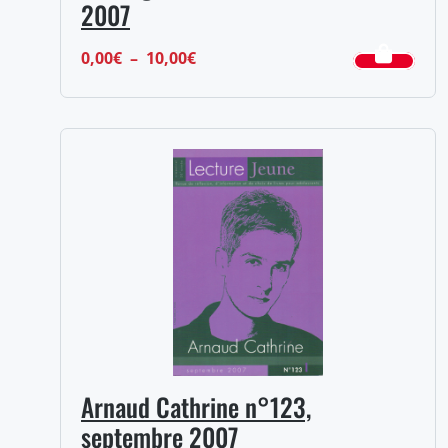
2007
Plage
0,00
€
–
10,00
€
de
prix :
0,00€
à
10,00€
Arnaud Cathrine n°123,
septembre 2007