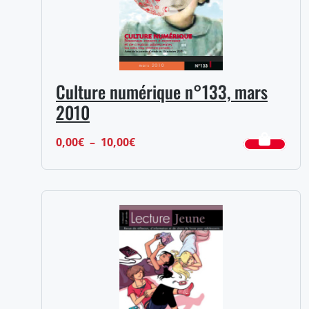
Culture numérique n°133, mars
2010
Plage
0,00
€
–
10,00
€
de
prix :
0,00€
à
10,00€