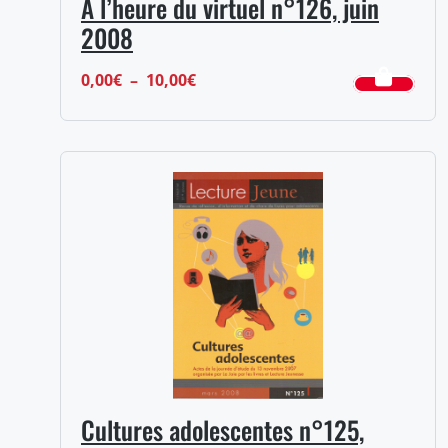
À l’heure du virtuel n°126, juin
2008
Plage
0,00
€
–
10,00
€
de
prix :
0,00€
à
10,00€
Cultures adolescentes n°125,