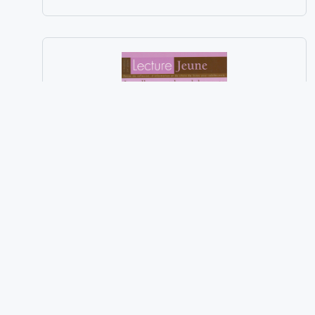
de
prix :
0,00€
à
10,00€
Les albums et les adolescents
n°119, septembre 2006
Plage
0,00
€
–
10,00
€
de