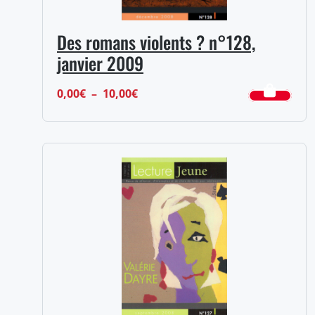
Des romans violents ? n°128,
janvier 2009
Plage
0,00
€
–
10,00
€
de
prix :
0,00€
à
10,00€