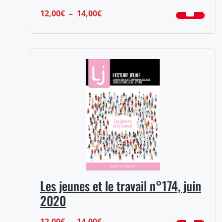
Plage
12,00
€
–
14,00
€
de
prix :
12,00€
à
14,00€
Les jeunes et le travail n°174, juin
2020
Plage
12,00
€
–
14,00
€