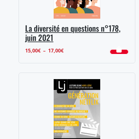
La diversité en questions n°178,
juin 2021
Plage
15,00
€
–
17,00
€
de
prix :
15,00€
à
17,00€