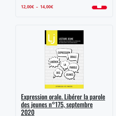
Plage
12,00
€
–
14,00
€
de
prix :
12,00€
à
14,00€
Expression orale. Libérer la parole
des jeunes n°175, septembre
2020