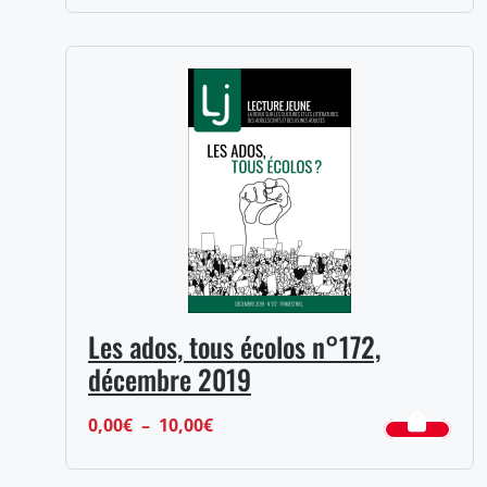
de
prix :
12,00€
à
14,00€
Les ados, tous écolos n°172,
décembre 2019
Plage
0,00
€
–
10,00
€
de