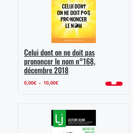
Celui dont on ne doit pas
prononcer le nom n°168,
décembre 2018
Plage
0,00
€
–
10,00
€
de
prix :
0,00€
à
10,00€