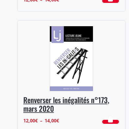
de
prix :
12,00€
à
14,00€
Renverser les inégalités n°173,
mars 2020
Plage
12,00
€
–
14,00
€