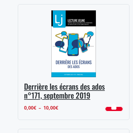
prix :
0,00€
à
10,00€
Derrière les écrans des ados
n°171, septembre 2019
Plage
0,00
€
–
10,00
€
de
prix :