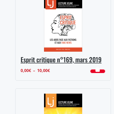
à
10,00€
Esprit critique n°169, mars 2019
Plage
0,00
€
–
10,00
€
de
prix :
0,00€
à
10,00€