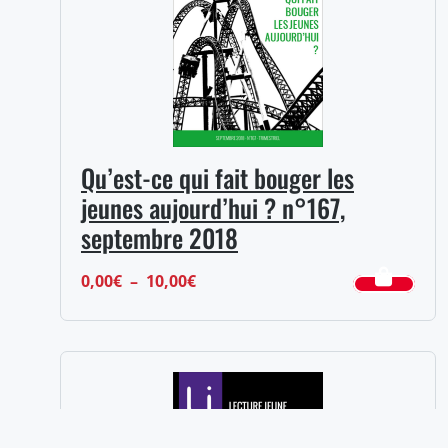
Qu’est-ce qui fait bouger les
jeunes aujourd’hui ? n°167,
septembre 2018
Plage
0,00
€
–
10,00
€
de
prix :
0,00€
à
10,00€