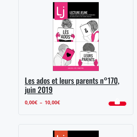
0,00€
à
10,00€
Les ados et leurs parents n°170,
juin 2019
Plage
0,00
€
–
10,00
€
de
prix :
0,00€