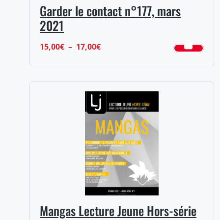
Garder le contact n°177, mars
2021
Plage
15,00
€
–
17,00
€
de
prix :
15,00€
à
17,00€
Mangas Lecture Jeune Hors-série